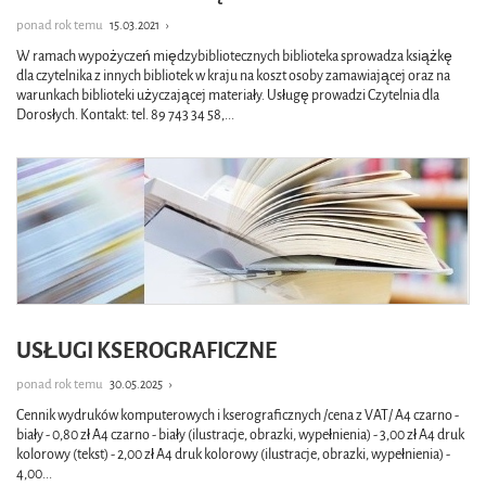
ponad rok temu
15.03.2021
›
W ramach wypożyczeń międzybibliotecznych biblioteka sprowadza książkę
dla czytelnika z innych bibliotek w kraju na koszt osoby zamawiającej oraz na
warunkach biblioteki użyczającej materiały. Usługę prowadzi Czytelnia dla
Dorosłych. Kontakt: tel. 89 743 34 58,
...
USŁUGI KSEROGRAFICZNE
ponad rok temu
30.05.2025
›
Cennik wydruków komputerowych i kserograficznych /cena z VAT/ A4 czarno -
biały - 0,80 zł A4 czarno - biały (ilustracje, obrazki, wypełnienia) - 3,00 zł A4 druk
kolorowy (tekst) - 2,00 zł A4 druk kolorowy (ilustracje, obrazki, wypełnienia) -
4,00
...