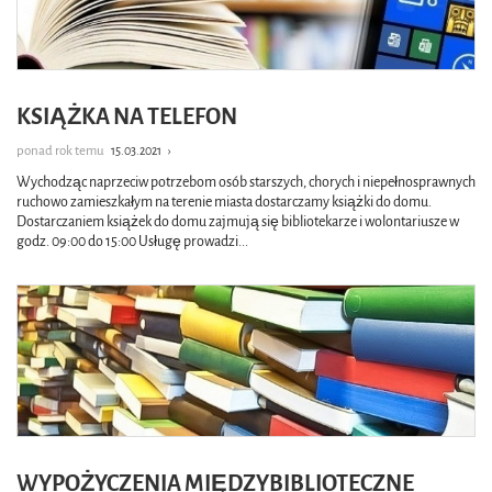
KSIĄŻKA NA TELEFON
ponad rok temu
15.03.2021
›
Wychodząc naprzeciw potrzebom osób starszych, chorych i niepełnosprawnych
ruchowo zamieszkałym na terenie miasta dostarczamy książki do domu.
Dostarczaniem książek do domu zajmują się bibliotekarze i wolontariusze w
godz. 09:00 do 15:00 Usługę prowadzi
...
WYPOŻYCZENIA MIĘDZYBIBLIOTECZNE