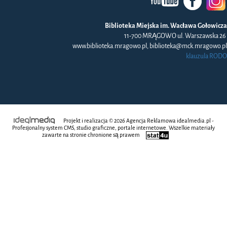
Biblioteka Miejska im. Wacława Gołowicza
11-700 MRĄGOWO ul. Warszawska 26
www.biblioteka.mragowo.pl, biblioteka@mck.mragowo.pl
klauzula RODO
Projekt i realizacja © 2026
Agencja Reklamowa
idealmedia.pl -
Profesjonalny system CMS, studio graficzne, portale internetowe. Wszelkie materiały
zawarte na stronie chronione są prawem