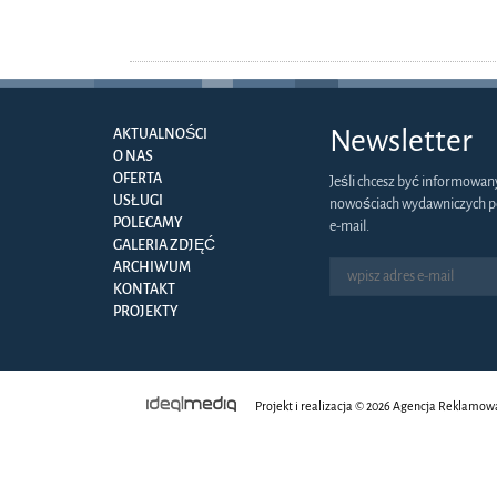
Newsletter
AKTUALNOŚCI
O NAS
OFERTA
Jeśli chcesz być informowan
USŁUGI
nowościach wydawniczych p
POLECAMY
e-mail.
GALERIA ZDJĘĆ
ARCHIWUM
KONTAKT
PROJEKTY
Projekt i realizacja © 2026
Agencja Reklamow