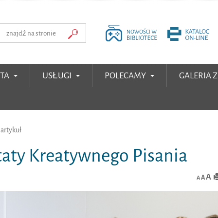
RTA
USŁUGI
POLECAMY
GALERIA 
artykuł
aty Kreatywnego Pisania
A
A
A