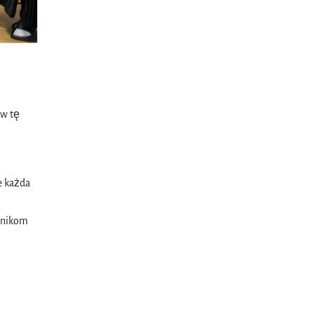
 w tę
e każda
stnikom