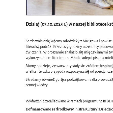
Dzisiaj (03.10.2025 r.) w naszej bibliotece 
Serdecznie dziękujemy młodzieży z Mrągowa i powiat
literacką podróż. Przez trzy godziny uczestnicy pracow
ćwiczenia. W programie znalazło się między innymi t
wykorzystaniem liter imion. Młodzi adepci pisania mieli
Mamy nadzieję, że warsztaty stały się źródłem inspira
wielka literacka przygoda rozpoczyna się od pojedyncze
Składamy również gorące podziękowania dla prowadz
cennej wiedzy.
Wydarzenie zrealizowano w ramach programu "
Z BIBL
Dofinansowano ze środków Ministra Kultury i Dziedzi