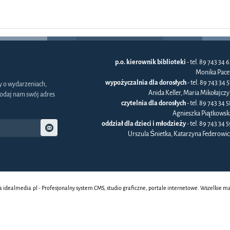
p.o. kierownik biblioteki
- tel. 89 743 34 6
Monika Pace
wypożyczalnia dla dorosłych
- tel. 89 743 34 
y o wydarzeniach,
Anida Keller, Maria Mikołajczy
odaj nam swój adres
czytelnia dla dorosłych
- tel. 89 743 34 5
Agnieszka Piątkowsk
oddział dla dzieci i młodzieży
- tel. 89 743 34 5
Urszula Śnietka, Katarzyna Federowic
a
idealmedia.pl - Profesjonalny system CMS, studio graficzne, portale internetowe. Wszelkie m