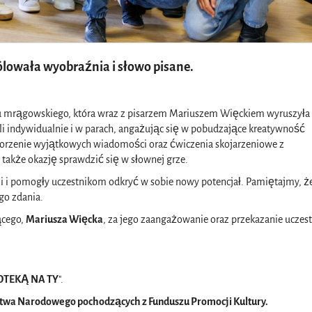
królowała wyobraźnia i słowo pisane.
u mrągowskiego, która wraz z pisarzem Mariuszem Więckiem wyruszyła
ali indywidualnie i w parach, angażując się w pobudzające kreatywność
worzenie wyjątkowych wiadomości oraz ćwiczenia skojarzeniowe z
 także okazję sprawdzić się w słownej grze.
cji i pomogły uczestnikom odkryć w sobie nowy potencjał. Pamiętajmy, ż
go zdania.
ącego,
Mariusza Więcka
, za jego zaangażowanie oraz przekazanie ucze
IOTEKĄ NA TY
".
ctwa Narodowego pochodzących z Funduszu Promocji Kultury.