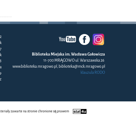
2
k
57
Biblioteka Miejska im. Wacława Gołowicza
k
11-700 MRĄGOWO ul. Warszawska 26
8
www.biblioteka.mragowo.pl, biblioteka@mck.mragowo.pl
a
klauzula RODO
9
z
ateriały zawarte na stronie chronione są prawem