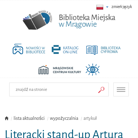
zmień język
Toggle
navigati
lista aktualności
wypożyczalnia
artykuł
Literacki stand-up Artura