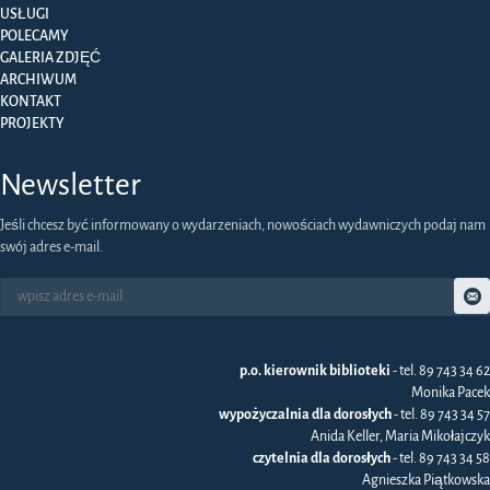
USŁUGI
POLECAMY
GALERIA ZDJĘĆ
ARCHIWUM
KONTAKT
PROJEKTY
Newsletter
Jeśli chcesz być informowany o wydarzeniach, nowościach wydawniczych podaj nam
swój adres e-mail.
p.o. kierownik biblioteki
- tel. 89 743 34 62
Monika Pacek
wypożyczalnia dla dorosłych
- tel. 89 743 34 57
Anida Keller, Maria Mikołajczyk
czytelnia dla dorosłych
- tel. 89 743 34 58
Agnieszka Piątkowska