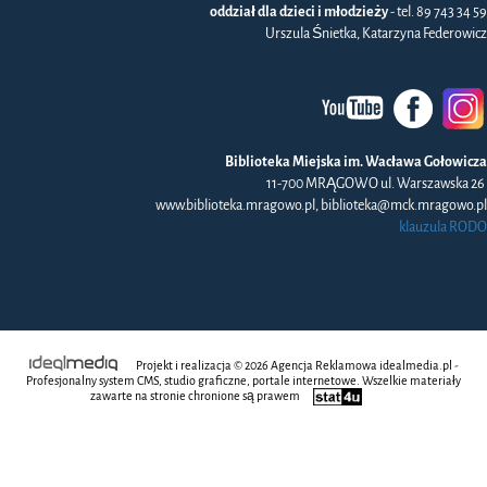
oddział dla dzieci i młodzieży
- tel. 89 743 34 59
Urszula Śnietka, Katarzyna Federowicz
Biblioteka Miejska im. Wacława Gołowicza
11-700 MRĄGOWO ul. Warszawska 26
www.biblioteka.mragowo.pl, biblioteka@mck.mragowo.pl
klauzula RODO
Projekt i realizacja © 2026
Agencja Reklamowa
idealmedia.pl -
Profesjonalny system CMS, studio graficzne, portale internetowe. Wszelkie materiały
zawarte na stronie chronione są prawem