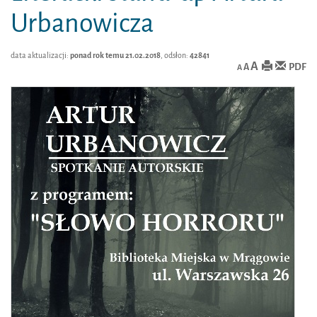
Urbanowicza
data aktualizacji:
ponad rok temu 21.02.2018
, odsłon:
42841
A
PDF
A
A