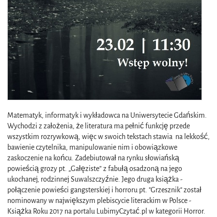
Matematyk, informatyk i wykładowca na Uniwersytecie Gdańskim.
Wychodzi z założenia, że literatura ma pełnić funkcję przede
wszystkim rozrywkową, więc w swoich tekstach stawia na lekkość,
bawienie czytelnika, manipulowanie nim i obowiązkowe
zaskoczenie na końcu. Zadebiutował na rynku słowiańską
powieścią grozy pt. „Gałęziste” z fabułą osadzoną na jego
ukochanej, rodzinnej Suwalszczyźnie. Jego druga książka -
połączenie powieści gangsterskiej i horroru pt. "Grzesznik"
został
nominowany w największym plebiscycie literackim w Polsce -
Książka Roku 2017 na portalu LubimyCzytać.pl w kategorii Horror.