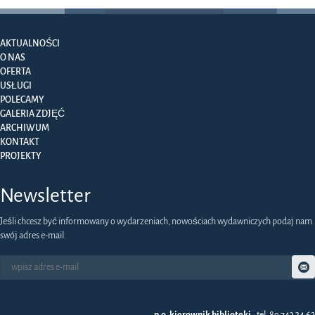
AKTUALNOŚCI
O NAS
OFERTA
USŁUGI
POLECAMY
GALERIA ZDJĘĆ
ARCHIWUM
KONTAKT
PROJEKTY
Newsletter
Jeśli chcesz być informowany o wydarzeniach, nowościach wydawniczych podaj nam
swój adres e-mail.
p.o. kierownik biblioteki
- tel. 89 743 34 62