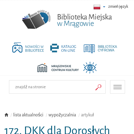
zmień język
Toggle
navigati
lista aktualności
wypożyczalnia
artykuł
172. DKK dla Dorosłych