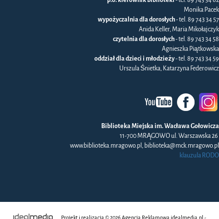
Monika Pacek
wypożyczalnia dla dorosłych
- tel. 89 743 34 57
Anida Keller, Maria Mikołajczyk
czytelnia dla dorosłych
- tel. 89 743 34 58
Agnieszka Piątkowska
oddział dla dzieci i młodzieży
- tel. 89 743 34 59
Urszula Śnietka, Katarzyna Federowicz
Biblioteka Miejska im. Wacława Gołowicza
11-700 MRĄGOWO ul. Warszawska 26
www.biblioteka.mragowo.pl, biblioteka@mck.mragowo.pl
klauzula RODO
Projekt i realizacja © 2026
Agencja Reklamowa
idealmedia.pl -