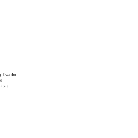
ą. Dwa dni
do
iego,