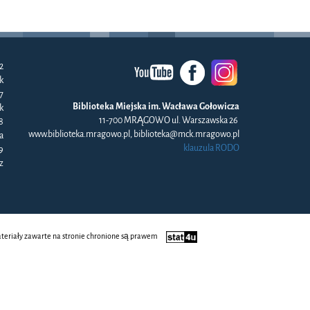
2
k
57
Biblioteka Miejska im. Wacława Gołowicza
k
11-700 MRĄGOWO ul. Warszawska 26
8
www.biblioteka.mragowo.pl, biblioteka@mck.mragowo.pl
a
klauzula RODO
9
z
ateriały zawarte na stronie chronione są prawem