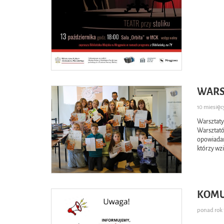
WARS
10 miesię
Warsztaty
Warsztató
opowiadan
którzy wzi
KOMU
ponad ro