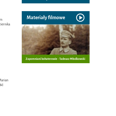
Materiały filmowe
em
iernika
Zapomniani bohaterowie - Tadeusz Młodkowski
 Marian
eść