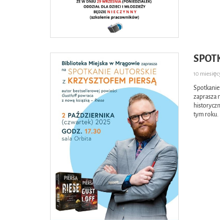
SPOT
10 miesię
Spotkanie
zaprasza 
historycz
tym roku.