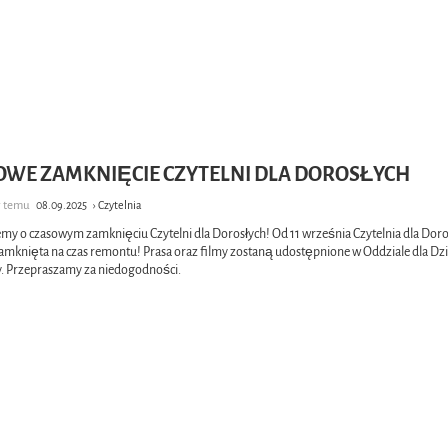
OWE ZAMKNIĘCIE CZYTELNI DLA DOROSŁYCH
cy temu
08.09.2025
› Czytelnia
my o czasowym zamknięciu Czytelni dla Dorosłych! Od 11 września Czytelnia dla Doro
zamknięta na czas remontu! Prasa oraz filmy zostaną udostępnione w Oddziale dla Dzie
. Przepraszamy za niedogodności.