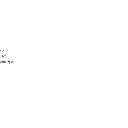
nie
liach
remierę w