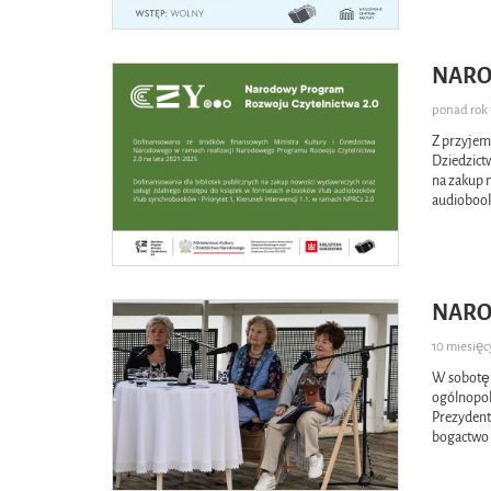
NARO
ponad ro
Z przyjem
Dziedzic
na zakup 
audiobook
NARO
10 miesię
W sobotę,
ogólnopol
Prezydenta
bogactwo 