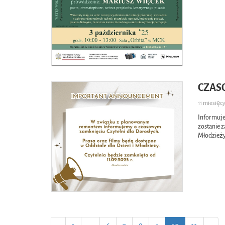
CZAS
11 miesię
Informuje
zostanie 
Młodzieży