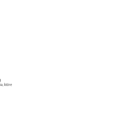
ą
a, które
.