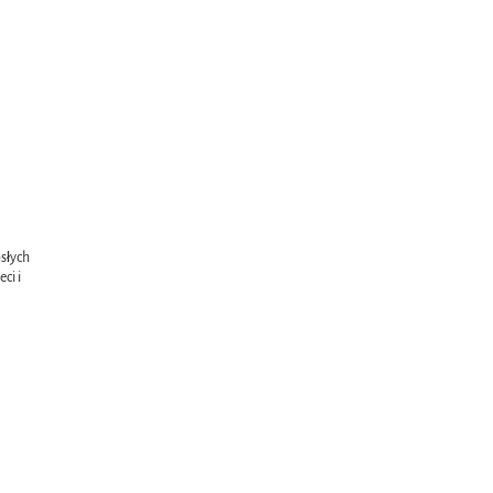
słych
ci i