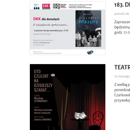
183. 
ponad ro
Zapraszam
będziemy 
godz. 17.0
TEATR
10 miesię
Z wielką 
poniedzia
Czarkowsk
przywołuj