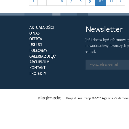
‹
1
...
6
7
8
9
10
11
›
Newsletter
AKTUALNOŚCI
O NAS
OFERTA
Jeśli chcesz być informowan
USŁUGI
nowościach wydawniczych p
POLECAMY
e-mail.
GALERIA ZDJĘĆ
ARCHIWUM
KONTAKT
PROJEKTY
Projekt i realizacja © 2026
Agencja Reklamow