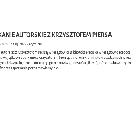
KANIE AUTORSKIE Z KRZYSZTOFEM PIERSĄ
cy temu
19.09.2025
› Czytelnia
 autorskie z Krzysztofem Piersą w Mrągowie! Biblioteka Miejska w Mrągowie serdecz
na wyjątkowe spotkanie z Krzysztofem Piersą, autorem kryminałów osadzonych w rea
nych. Okazją będzie promocja jego najnowszej powieści „Riese”, która miała swoją p
 Podczas spotkania porozmawiamy nie
...