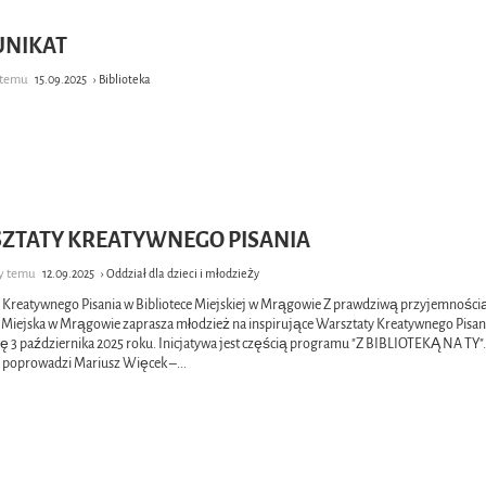
NIKAT
k temu
15.09.2025
› Biblioteka
ZTATY KREATYWNEGO PISANIA
cy temu
12.09.2025
› Oddział dla dzieci i młodzieży
 Kreatywnego Pisania w Bibliotece Miejskiej w Mrągowie Z prawdziwą przyjemności
a Miejska w Mrągowie zaprasza młodzież na inspirujące Warsztaty Kreatywnego Pisani
ę 3 października 2025 roku. Inicjatywa jest częścią programu "Z BIBLIOTEKĄ NA TY"
 poprowadzi Mariusz Więcek –
...