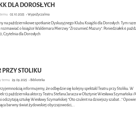
DKK DLA DOROSŁYCH
k temu
02.10.2025
› Wypożyczalnia
y na październikowe spotkanie Dyskusyjnego Klubu Książki dla Dorosłych. Tym raz
rozmawiać o książce Waldemara Mierzwy "Zrozumieć Mazury". Poniedziałek 6 paźdz
0, Czytelnia dla Dorosłych
 PRZY STOLIKU
cy temu
29.09.2025
› Biblioteka
przyjemnością informujemy, że odbędzie się kolejny spektakl Teatru przy Stoliku. W
łek 13 października aktorzy Teatru Stefana Jaracza w Olsztynie Wiesława Szymańska i
i odczytają sztukę Wiesławy Szymańskiej "Oto czulent na dzisiejszy szabat..." Opowi
ąca barwny świat żydowskiej obyczajowości,
...