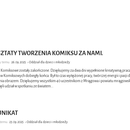
ZTATY TWORZENIA KOMIKSU ZA NAMI.
cy temu
26.09.2025
› Oddział dla dzieci i młodzieży
 Komiksowe zostały zakończone. Dziękujemy za dwa dni wypełnione kreatywną prac
w Komiksowych dobiegły końca. Był to czas wytężonej pracy, twórczej energii i pasji 
ia obrazem. Dziękujemy wszystkim 40 uczestnikom z Mrągowa i powiatu mrągowsk
ęli udział w spotkaniu ze światem
...
NIKAT
k temu
23.09.2025
› Oddział dla dzieci i młodzieży