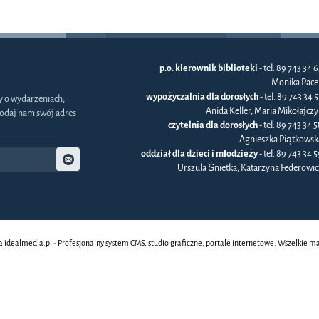
p.o. kierownik biblioteki
- tel. 89 743 34 6
Monika Pace
wypożyczalnia dla dorosłych
- tel. 89 743 34 
y o wydarzeniach,
Anida Keller, Maria Mikołajczy
odaj nam swój adres
czytelnia dla dorosłych
- tel. 89 743 34 5
Agnieszka Piątkowsk
oddział dla dzieci i młodzieży
- tel. 89 743 34 5
Urszula Śnietka, Katarzyna Federowic
a
idealmedia.pl - Profesjonalny system CMS, studio graficzne, portale internetowe. Wszelkie m