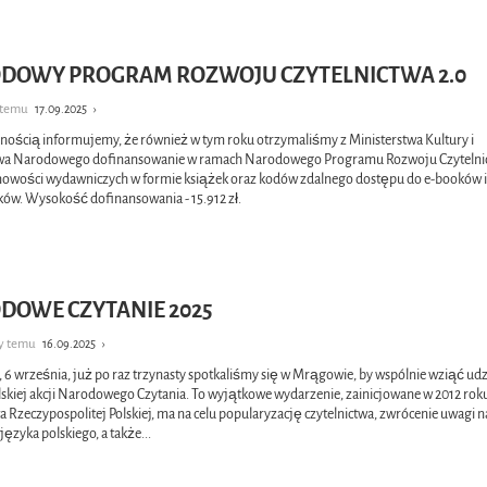
DOWY PROGRAM ROZWOJU CZYTELNICTWA 2.0
k temu
17.09.2025
›
nością informujemy, że również w tym roku otrzymaliśmy z Ministerstwa Kultury i
twa Narodowego dofinansowanie w ramach Narodowego Programu Rozwoju Czytelnic
nowości wydawniczych w formie książek oraz kodów zdalnego dostępu do e-booków 
ów. Wysokość dofinansowania - 15.912 zł.
DOWE CZYTANIE 2025
cy temu
16.09.2025
›
 6 września, już po raz trzynasty spotkaliśmy się w Mrągowie, by wspólnie wziąć udz
skiej akcji Narodowego Czytania. To wyjątkowe wydarzenie, zainicjowane w 2012 rok
 Rzeczypospolitej Polskiej, ma na celu popularyzację czytelnictwa, zwrócenie uwagi n
języka polskiego, a także
...