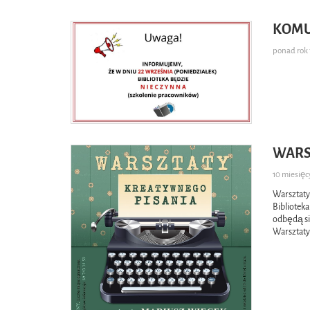
KOMU
ponad ro
WARS
10 miesię
Warsztaty
Bibliotek
odbędą si
Warsztaty