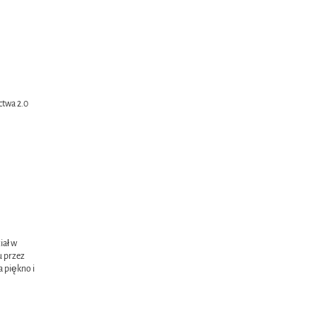
twa 2.0
i
iał w
u przez
a piękno i